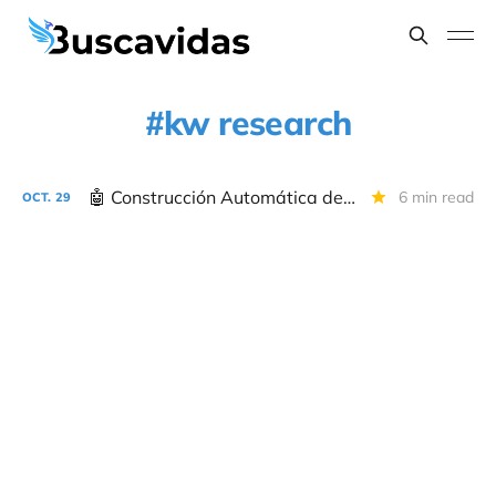
kw research
🤖 Construcción Automática de Contenidos Ganadores: Parte 1 - Poniendo Bajo la Lupa a la Competencia 🔎
6 min read
OCT.
29